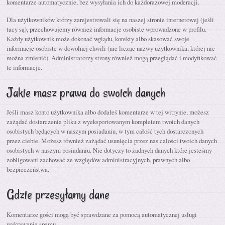
komentarze automatycznie, bez wysyłania ich do każdorazowej moderacji.
Dla użytkowników którzy zarejestrowali się na naszej stronie internetowej (jeśli
tacy są), przechowujemy również informacje osobiste wprowadzone w profilu.
Każdy użytkownik może dokonać wglądu, korekty albo skasować swoje
informacje osobiste w dowolnej chwili (nie licząc nazwy użytkownika, której nie
można zmienić). Administratorzy strony również mogą przeglądać i modyfikować
te informacje.
Jakie masz prawa do swoich danych
Jeśli masz konto użytkownika albo dodałeś komentarze w tej witrynie, możesz
zażądać dostarczenia pliku z wyeksportowanym kompletem twoich danych
osobistych będących w naszym posiadaniu, w tym całość tych dostarczonych
przez ciebie. Możesz również zażądać usunięcia przez nas całości twoich danych
osobistych w naszym posiadaniu. Nie dotyczy to żadnych danych które jesteśmy
zobligowani zachować ze względów administracyjnych, prawnych albo
bezpieczeństwa.
Gdzie przesyłamy dane
Komentarze gości mogą być sprawdzane za pomocą automatycznej usługi
wykrywania spamu.