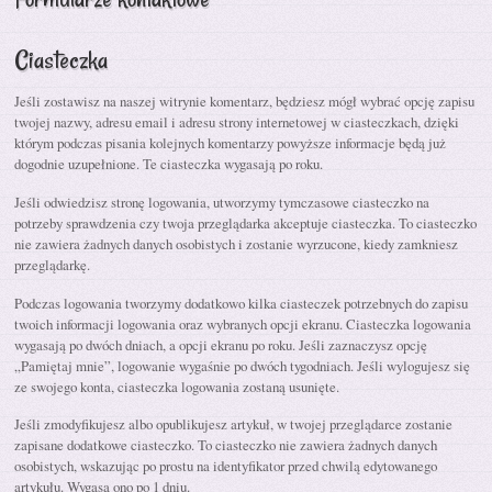
Ciasteczka
Jeśli zostawisz na naszej witrynie komentarz, będziesz mógł wybrać opcję zapisu
twojej nazwy, adresu email i adresu strony internetowej w ciasteczkach, dzięki
którym podczas pisania kolejnych komentarzy powyższe informacje będą już
dogodnie uzupełnione. Te ciasteczka wygasają po roku.
Jeśli odwiedzisz stronę logowania, utworzymy tymczasowe ciasteczko na
potrzeby sprawdzenia czy twoja przeglądarka akceptuje ciasteczka. To ciasteczko
nie zawiera żadnych danych osobistych i zostanie wyrzucone, kiedy zamkniesz
przeglądarkę.
Podczas logowania tworzymy dodatkowo kilka ciasteczek potrzebnych do zapisu
twoich informacji logowania oraz wybranych opcji ekranu. Ciasteczka logowania
wygasają po dwóch dniach, a opcji ekranu po roku. Jeśli zaznaczysz opcję
„Pamiętaj mnie”, logowanie wygaśnie po dwóch tygodniach. Jeśli wylogujesz się
ze swojego konta, ciasteczka logowania zostaną usunięte.
Jeśli zmodyfikujesz albo opublikujesz artykuł, w twojej przeglądarce zostanie
zapisane dodatkowe ciasteczko. To ciasteczko nie zawiera żadnych danych
osobistych, wskazując po prostu na identyfikator przed chwilą edytowanego
artykułu. Wygasa ono po 1 dniu.