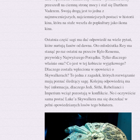
przeszedł na ciemną stronę mocy i stał się Darthem
Vaderem. Swoją drogą jest to jedna z
najmroczniejszych, najciemniejszych postaci w historii
kina, która na stałe weszła do popkultury jako ikona
kina.
Ostatnia część sagi ma dać odpowiedź na wiele pytań,
które nurtują fanów od dawna. Oto młodziutka Rey ma
stanąć po raz ostatni na przeciw Kylo Renema,
przywódcy Najwyższego Porządku. Tylko dlaczego
właśnie ona? Co jest w tej kobiecie wyjątkowego?
Dlaczego została wpleciona w opowieści o
Skywalkerach? To jedna z zagadek, których rozwiązanie
mają poznać śledzący sagę. Kolejną odpowiedzią ma
być informacja, dlaczego Jedi, Sithi, Rebelianci i
Imperium wciąż pozostają w konflikcie. No i oczywiście
sama postać Luke’a Skywalkera ma się doczekać w
pełni opowiedzianych losów tego bohatera.