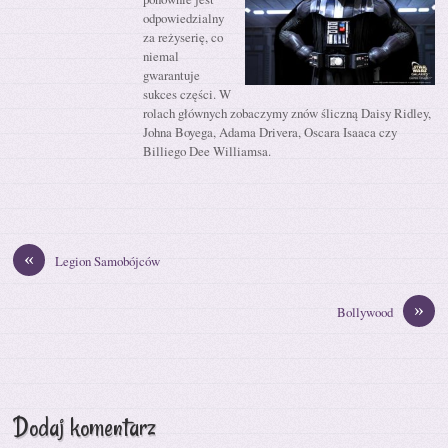
odpowiedzialny
za reżyserię, co
niemal
gwarantuje
sukces części. W
rolach głównych zobaczymy znów śliczną Daisy Ridley,
Johna Boyega, Adama Drivera, Oscara Isaaca czy
Billiego Dee Williamsa.
«
Legion Samobójców
»
Bollywood
Dodaj komentarz