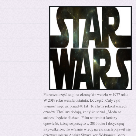
Pierwsza część sagi na ekrany kin weszła w 1977 roku.
W 2019 roku weszła ostatnia, IX część. Cały cykl
wyniósł więc aż ponad 40 lat. To chyba rekord wszech
czasów. Złośliwi dodają, że tylko serial „Moda na
sukces” będzie dłuższa. Film natomiast kończy
opowieść, którą rozpoczęto w 2015 roku i dotyczącą
Skywalkerów. To właśnie wtedy na ekranach pojawił się
dziewięcioletni Anakin Skywalker, Wybraniec, który