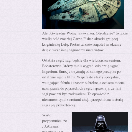
Ale „Gwiezdne Wojny: Skywalker. Odrodzenie” to także
wielki hołd zmarłej Carrie Fisher, aktorki grającej
księżniczkę Leię. Postać ta znów zagości na ekranie
dzięki wcześniej nagranemu materiałowi.
Ostatnia część sagi będzie dla wielu zaskoczeniem.
Bohaterowie, którzy mieli wygrać, odbierają sygnał
Imperium. Emocje trzymają od samego początku po
ostatnnie ujęcia filmu. Wspaniałe efekty specjalne,
wciągająca fabuła i czasem subtelne, a czasem mocne
nawiązania do poprzednich części sprawiają, że fani
sagi powinni być zadowoleni. To opowieść z
niesamowitymi zwrotami akcji, przepełniona historią
sagi i jej przyszłością.
Warto
przypomnieć, że
J.J.Abrams
ponownie jest